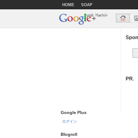
HOME
SOAP
Web Maetel+
Spon
PR.
Google Plus
ログイン
Blogroll