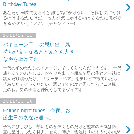
›
Birthday Tunes
あなたが 何歳であろうと 誰も気にかけない。 それを 気にかけ
るのは あなただけだ。 他人が 気にかけるのは あなたに何がで
きるか ということだ。 (チャンドラー)
2011/12/11
バキューン♡... の思い出 気
持ちが良くなるとどんどん大き
な声を上げてた。
›
十代の頃のわたしのイメージ、そっくりなんだそうです。 十代
成り立てのわたしは、おヘソを出した服装で男の子達と一緒に
跳んだり跳ねたり。 「ダーティペア」をテレビで観ていたら、
「あなた」そっくりたい、騒いでるのかと思ったらアニメ観て
たのね。男の子達と仲良くしてるヴィデオ...
2011/12/10
Eclipse night tunes - 今夜、お
誕生日のあなた達へ。
›
子宮にびしびし、熱いものが届くものだけど熊本の天気は雨。
空に星はまったく見えません。時折、雪混じりのような小雨が