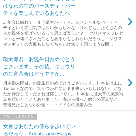
けなわの中のバースディ・パー
ティを楽しんでいるあなたへ
›
忘年会に紛れてしまう誕生パーティ。スペシャルなパーティ・
デイという雰囲気ではないかもしれないけれども、たくさんの
人が祝杯を挙げているって思えば楽しい？！ クリスマスプレゼ
ントと一緒にされたこともあるかもしれないだろうし、クリス
マスギフトの支度もしなくちゃいけ無くて同じような贈...
勘太郎君、お誕生日おめでとう
ございます。その後、キュウリ
の生育具合はどうですか...
›
川本勘太郎君、お誕生日おめでとうございます。川本君は主に
Twitter人なので、気がつかれないまま終いかもしれない。どな
たか仲介してくだされば嬉しいです。 川本君には天草の風景写
真を頂いたこともありました。海から撮った教会の写真など、
普段見たことない外国・・・ドイツの風景みた...
2011/12/13
女神はあなたの傍らを歩いてい
るだろう - Kobatoradio Happy