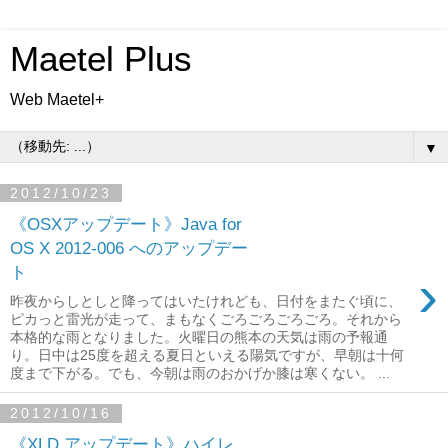
Maetel Plus
Web Maetel+
▼
2012/10/23
《OSXアップデート》Java for
OS X 2012-006 へのアップデー
ト
›
昨夜からしとしと降ってはいたけれども、日付をまたぐ頃に、
ピカっと雷光が走って、まもなくごろごろごろごろ。それから
本格的な雨となりました。火曜日の熊本の天気は雨の予報通
り。日中は25度を超える夏日といえる陽気ですが、早朝は十何
度まで下がる。でも、今朝は雨のおかげか膝は寒くない。 ...
2012/10/16
《XLD アップデート》ハイレ