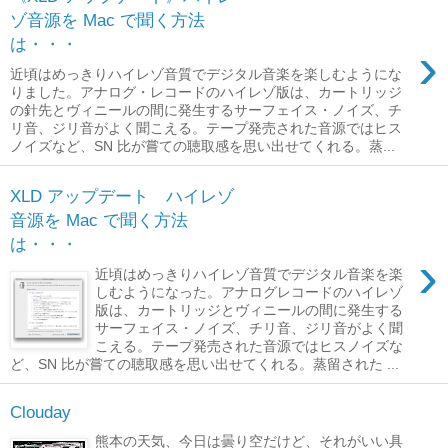
ゾ音源を Mac で聞く方法
は・・・
›
近頃はめっきりハイレゾ音質でデジタル音楽を楽しむようにな
りました。アナログ・レコードのハイレゾ版は、カートリッジ
の針先とヴィニールの間に発生するサーフェイス・ノイズ、チ
リ音、ジリ音がよく聞こえる。テープ発売された音源ではヒス
ノイズなど、SN 比が嘗ての聴取感を思い出せてくれる。蒸...
XLD アップデート ハイレゾ
音源を Mac で聞く方法
は・・・
›
近頃はめっきりハイレゾ音質でデジタル音楽を楽
しむようになった。アナログレコードのハイレゾ
版は、カートリッジとヴィニールの間に発生する
サーフェイス・ノイズ、チリ音、ジリ音がよく聞
こえる。テープ発売された音源ではヒスノイズな
ど、SN 比が嘗ての聴取感を思い出せてくれる。蒸留された ...
Clouday
熊本の天気、今日は曇り空だけど、それがいい具