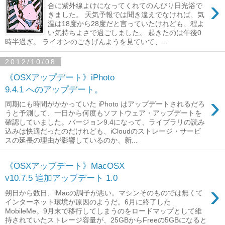
›
合に紫外線よけになってくれてのんびり日光浴で
きました。 天気予報では聞き違えでなければ、気
温は18度から28度だと言っていたけれども、程よ
い気持ちよさで過ごしました。 起きたのは午後0
時半過ぎ。 ライオンのごきげんようを見ていて、...
2012/10/08
《OSXアップデート》iPhoto
9.4.1 へのアップデート。
›
同期にも時間がかかっていた iPhoto はアップデートされるだろ
うと予測して、一日から何度もソフトウェア・アップデートを
確認していました。バージョン9.4になって、ライブラリの読み
込みは快適だったのだけれども、iCloudのストレージ・サービ
スの延長の理由が影響しているのか、新...
《OSXアップデート》MacOSX
v10.7.5 追加アップデート 1.0
›
朔日から数日、iMacの調子が悪い。マシンそのものでは無くて
インターネット環境が原因のようだ。6月に終了した
MobileMe。9月末で移行してしまうのをロードマップとして維
持されていたストレージ容量が、25GBからFreeの5GBになると