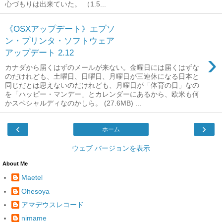
心づもりは出来ていた。 （1.5...
《OSXアップデート》エプソ
ン・プリンタ・ソフトウェア
アップデート 2.12
›
カナダから届くはずのメールが来ない。金曜日には届くはずな
のだけれども、土曜日、日曜日、月曜日が三連休になる日本と
同じだとは思えないのだけれども、月曜日が「体育の日」なの
を「ハッピー・マンデー」とカレンダーにあるから、欧米も何
かスペシャルディなのかしら。 (27.6MB) ...
‹
›
ホーム
ウェブ バージョンを表示
About Me
Maetel
Ohesoya
アマデウスレコード
nimame