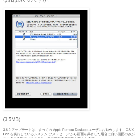
(3.5MB)
3.6.2 アップデートは、すべての Apple Remote Desktop ユーザにお勧めします。OS X
Lion を実行しているシステムに“メッセージ”から画面を共有した場合に白い画面のみが