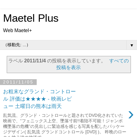
Maetel Plus
Web Maetel+
▼
ラベル
2011/11/4
の投稿を表示しています。
すべての
投稿を表示
2011/11/05
お粗末なグランド・コントロー
ル 評価は★★★★ - 映画レビ
ュー 土曜日の熊本は雨天
›
乱気流、グランド・コントロールと題されてDVD化されていた
映画で、“フェニックス上空、墜落寸前!!着陸不可能！ジャンボ
機墜落の危機”の見出しに緊迫感を感じる写真を配したパッケー
ジデザイン( 乱気流 グランドコントロール [DVD] )。 昨晩のロー