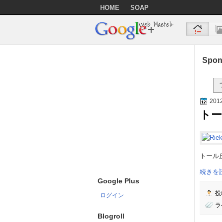
HOME
SOAP
Web Maetel+
Spon
2012
ト
トール丘
続きを読
Google Plus
投
ログイン
ラ
Blogroll