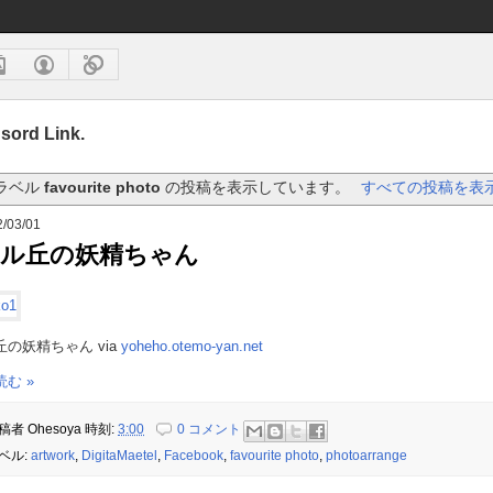
sord Link.
ラベル
favourite photo
の投稿を表示しています。
すべての投稿を表
/03/01
ール丘の妖精ちゃん
の妖精ちゃん via
yoheho.otemo-yan.net
む »
稿者
Ohesoya
時刻:
3:00
0 コメント
ベル:
artwork
,
DigitaMaetel
,
Facebook
,
favourite photo
,
photoarrange