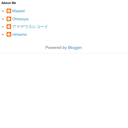
About Me
Maetel
Ohesoya
アマデウスレコード
nimame
Powered by
Blogger
.