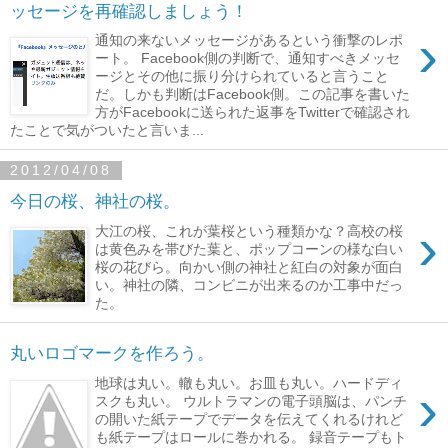
ッセージを再確認しましょう！
›
通知の来ないメッセージがあるという衝撃のレポ
ート。 Facebook側の判断で、通知すべきメッセ
ージとその他に振り分けられていると言うこと
だ。しかも判断はFacebook側。この記事を書いた
方がFacebookに送られた返事をTwitterで確認され
たことで気がついたと言いま...
2012/04/08
今日の桜、神社の桜。
›
大江の桜、これが葉桜という種類かな？高校の桜
は黄色みを帯びた葉と、ポップコーンの様な白い
桜の花びら。向かい側の神社と紅白の対象が面白
い。神社の隣、コンビニが出来るのか工事中だっ
た。
丸いロゴマークを作ろう。
地球は丸い。轍も丸い。お皿も丸い。ハードディ
›
スクも丸い。 ウルトラマンの電子頭脳は、パンチ
の開いた紙テープでデータを伝えてくれるけれど
も紙テープはロールに巻かれる。 録音テープもト