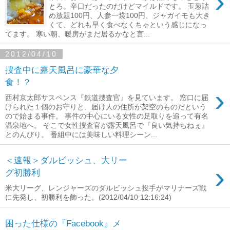
›
とろ。辛口だったのだけどマイルドです。 玉葱詰
め放題100円、人参一袋100円、ジャガイモも大き
くて、どれも早く食べなくちゃという感じになっ
てます。 寒い朝、暖房がまだ居るかなと言...
2012/04/10
捜査中に露天風呂に豪華な夕
食！？
›
西村京太郎サスペンス『鉄道捜査官』を見ています。 窓口に届
けられた１個のお守りと、届け人の住所が架空のものだという
ので始まる事件。 事件の中心にいる女性の足取りを追って有名
温泉地へ。 そこで女性捜査官が露天風呂で『良い気持ちねぇ』
とのんびり。 番組中には美味しい料理シーン...
＜速報＞ダルビッシュ、大リー
›
グ初勝利
米大リーグ、レンジャーズのダルビッシュ投手がマリナーズ戦
に先発し、初勝利を飾った。(2012/04/10 12:16:24)
困った仕様の『Facebook』メ